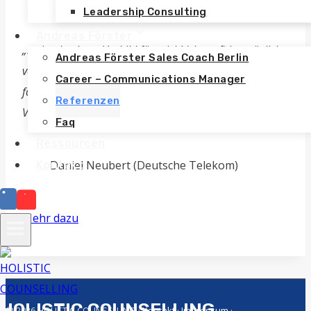
Leadership Consulting
Andreas Förster
„…ein absolutes Vorbild für mich! Ich profitiere täglich
Andreas Förster Sales Coach Berlin
von dem, was er mir beigebracht hat. Andreas ist eine
Career – Communications Manager
faszinierende Person mit einer Menge
Referenzen
Vertriebspower…“
Faq
Ressourcen
Daniel Neubert (Deutsche Telekom)
Kontakt
Mehr dazu
HOLISTIC COUNSELLING
© 2026 HOLISTIC COUNSELLING ·
Kontakt
·
Impressum
·