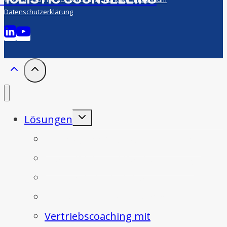
Datenschutzerklärung
Untermenü
Lösungen
umschalten
ICP-Playbook für Vertriebserfolg
Story, Pitch und Positionierung
Startup Sales Solutions
Verhandlungsprogramm
Vertriebscoaching mit