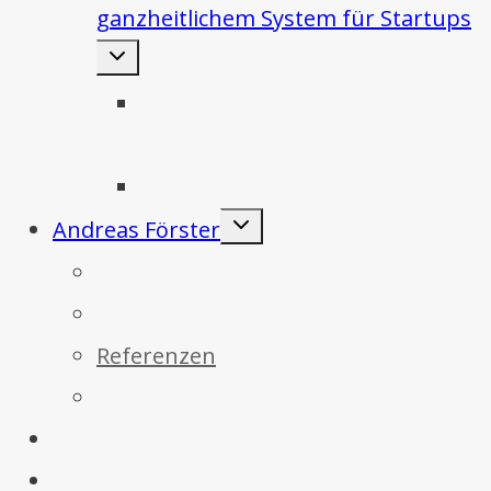
ganzheitlichem System für Startups
Untermenü
umschalten
High Performance Coaching –
Andreas Förster
Leadership Consulting
Untermenü
Andreas Förster
umschalten
Andreas Förster Sales Coach Berlin
Career – Communications Manager
Referenzen
Faq
Ressourcen
Kontakt